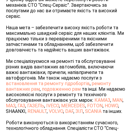
механіків СТО “Спец-Сервіс”. Звертаючись за
послугами до нас ви отримаєте якість та високий
сервіс.
Наша мета – забезпечити високу якість роботи та
максимально швидкий сервіс для наших клієнтів. Ми
працюємо тільки з перевіреними та якісними
запчастинами та обладнанням, щоб забезпечити
довговічність та надійність ваших вантажівок.
Ми спеціалізуємося на ремонті та обслуговуванні
різних видів вантажних автомобілів, включаючи
важкі вантажівки, причепи, напівпричепи та
автофургонів. Ми також надаємо послуги з
встановлення та ремонту гідробортів
,
ремонту
вантажних рам
,
подовженню рам
та інші. Ми надаємо
високоякісні послуги з ремонту та технічного
обслуговування вантажівок усіх марок:
КАМАЗ
,
MAN
,
МАЗ
,
ГАЗ
,
ГАЗЕЛЬ
,
IVECO
,
MERCEDES
,
FOTON
,
HOWO
,
SHAANXI,
RENAULT
,
VOLVO
,
DAF
,
ЗІЛ
,
SCANIA
та інших.
Роботи виконуються із використанням сучасного,
технологічного обладнання. Спеціалісти СТО “Спец-