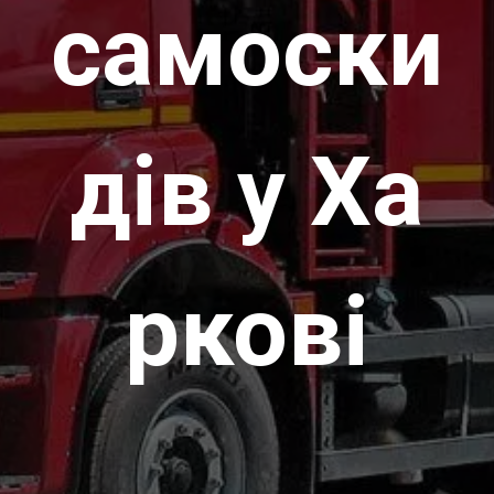
самоски
дів у Ха
ркові