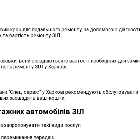
вий крок для подальшого ремонту, за допомогою діагности
в та вартість ремонту ЗІЛ
ажівки, вони складаються із вартості необхідних для замі
тість ремонту ЗІЛ у Харкові.
ії “Спец-сервіс” у Харкові рекомендують обслуговувати ван
адіях заощадять ваші кошти.
тажних автомобілів ЗІЛ
а запропонувати такі види послуг:
 перемикання передач;