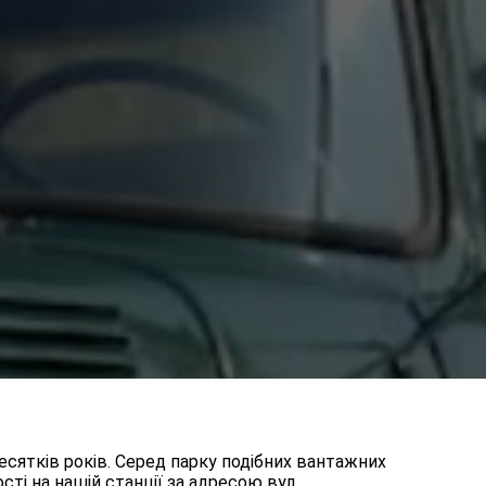
сятків років. Серед парку подібних вантажних
сті на нашій станції за адресою вул.