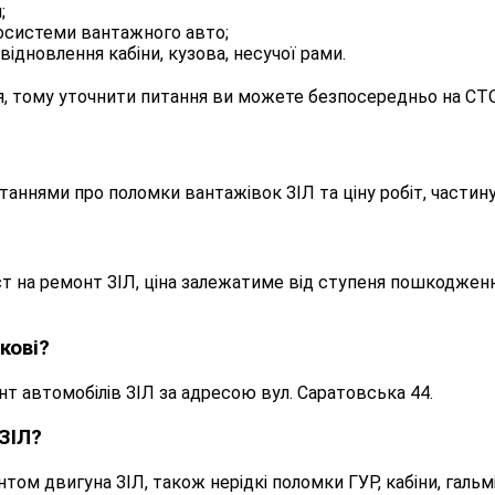
;
росистеми вантажного авто;
ідновлення кабіни, кузова, несучої рами.
я, тому уточнити питання ви можете безпосередньо на СТО
аннями про поломки вантажівок ЗІЛ та ціну робіт, частину
т на ремонт ЗІЛ, ціна залежатиме від ступеня пошкоджен
кові?
нт автомобілів ЗІЛ за адресою вул. Саратовська 44.
ЗІЛ?
том двигуна ЗІЛ, також нерідкі поломки ГУР, кабіни, гальм