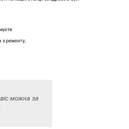
муєте:
в з ремонту;
рвіс можна за
.