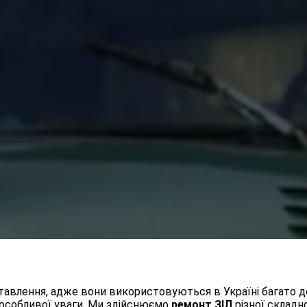
тавлення, адже вони використовуються в Україні багато де
ь особливої уваги. Ми здійснюємо
ремонт ЗІЛ
різної складно