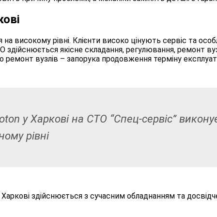
кові
 на високому рівні. Клієнти високо цінують сервіс та осо
О здійснюється якісне складання, регулювання, ремонт вуз
бо ремонт вузлів – запорука продовження терміну експлуат
ton у Харкові на СТО “Спец-сервіс” викону
ному рівні
 Харкові здійснюється з сучасним обладнанням та досвідч