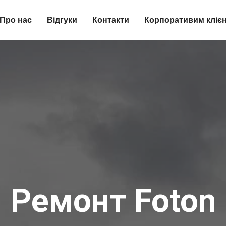
Про нас
Відгуки
Контакти
Корпоративим кліє
Ремонт Foton