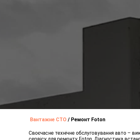
Вантажне СТО
/
Ремонт Foton
Своєчасне технічне обслуговування авто – ви
сервісу для ремонту Foton. Діагностика встано