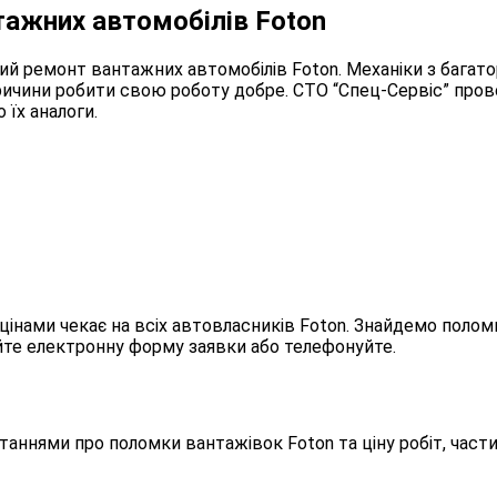
тажних автомобілів Foton
ий ремонт вантажних автомобілів Foton. Механіки з багат
причини робити свою роботу добре. СТО “Спец-Сервіс” про
 їх аналоги.
інами чекає на всіх автовласників Foton. Знайдемо полом
те електронну форму заявки або телефонуйте.
аннями про поломки вантажівок Foton та ціну робіт, части