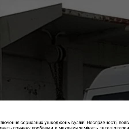
ключення серйозних ушкоджень вузлів. Несправності, появ
вить причину проблеми, а механіки замінять деталі з гаран