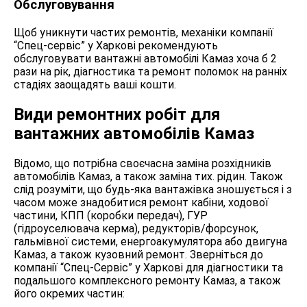
Обслуговування
Щоб уникнути частих ремонтів, механіки компанії
“Спец-сервіс” у Харкові рекомендують
обслуговувати вантажні автомобілі Камаз хоча б 2
рази на рік, діагностика та ремонт поломок на ранніх
стадіях заощадять ваші кошти.
Види ремонтних робіт для
вантажних автомобілів Камаз
Відомо, що потрібна своєчасна заміна розхідників
автомобілів Камаз, а також заміна тих. рідин. Також
слід розуміти, що будь-яка вантажівка зношується і з
часом може знадобитися ремонт кабіни, ходової
частини, КПП (коробки передач), ГУР
(гідроуселювача керма), редукторів/форсунок,
гальмівної системи, енергоакумулятора або двигуна
Камаз, а також кузовний ремонт. Зверніться до
компанії “Спец-Сервіс” у Харкові для діагностики та
подальшого комплексного ремонту Камаз, а також
його окремих частин: