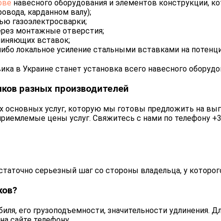
ове
навесного оборудования и элементов конструкции, к
ровода, карданном валу);
ью газоэлектросварки;
через монтажные отверстия;
линяющих вставок;
либо локальное усиление стальными вставками на потенци
ка в Украине станет установка всего навесного оборудо
иков разных производителей
их основных услуг, которую мы готовы предложить на вы
приемлемые цены услуг. Свяжитесь с нами по телефону
+3
статочно серьезный шаг со стороны владельца, у которог
ков?
биля, его грузоподъемности, значительности удлинения. 
на сайте телефону