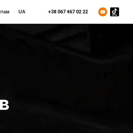
+38 067 467 02 22
нтам
UA
в