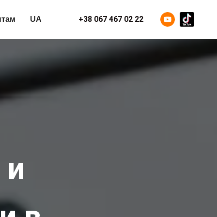
+38 067 467 02 22
нтам
UA
 и
и в