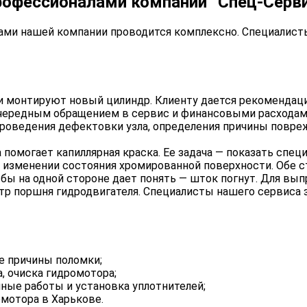
рофессионалами компании “Спец-Серв
ми нашей компании проводится комплексно. Специалист
и монтируют новый цилиндр. Клиенту дается рекомендаци
чередным обращением в сервис и финансовыми расходам
оведения дефектовки узла, определения причины поврежд
помогает капиллярная краска. Ее задача — показать спец
изменении состояния хромированной поверхности. Обе 
бы на одной стороне дает понять — шток погнут. Для вы
р поршня гидродвигателя. Специалисты нашего сервиса з
е причины поломки;
, очиска гидромотора;
чные работы и установка уплотнителей;
мотора в Харькове.