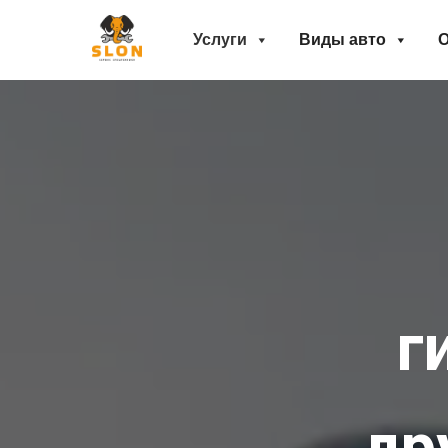
Услуги
Виды авто
О
г
др