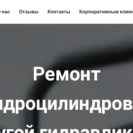
 нас
Отзывы
Контакты
Корпоративным клие
Ремонт
идроцилиндров
угой гидравлик